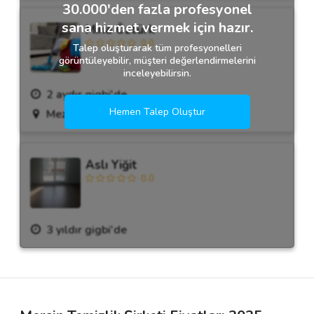
30.000'den fazla profesyonel
sana hizmet vermek için hazır.
Mina Öztürk
0.0
Talep oluşturarak tüm profesyonelleri
görüntüleyebilir, müşteri değerlendirmelerini
inceleyebilirsin.
2 aydır gigbi'de
Hemen Talep Oluştur
Mezitli, Mersin
Aslı Yiğit
0.0
3 yıldır gigbi'de