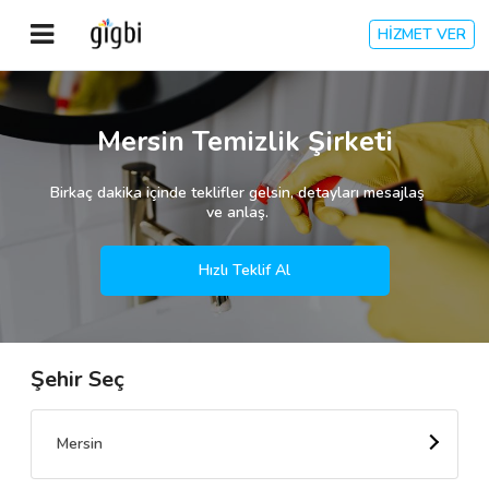
HİZMET VER
Anasayfa
Mersin Temizlik Şirketi
Giriş Yap
Birkaç dakika içinde teklifler gelsin, detayları mesajlaş
ve anlaş.
Kayıt Ol
Hızlı Teklif Al
Kategoriler
Şehir Seç
🎈
Biz Kimiz?
🧐
Nasıl Çalışır?
Mersin
🌟
Müşteri Değerlendirmeleri