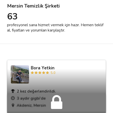
Mersin Temizlik Şirketi
63
Destek
profesyonel sana hizmet vermek için hazır. Hemen teklif
İletişim
al, fiyatları ve yorumları karşılaştır.
Kariyer
Blog
Bora Yetkin
5.0
2 kez değerlendirildi.
3 aydır gigbi'de
Akdeniz, Mersin