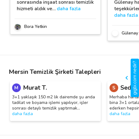
sonrasında inşaat sonrası temizlik
Gülenay ha
hizmeti aldık ve
…
daha fazla
teşekkürler
daha fazla
Bora Yetkin
Gülenay
gigbi.com nedir?
Mersin Temizlik Şirketi Talepleri
Murat T.
Seda K
M
S
3+1 yaklaşık 150 m2 lik dairemde şu anda
Merhaba haftay
tadilat ve boyama işlemi yapılıyor, işler
bina 3+1 orta
sonrası detaylı temizlik yaptırmak
…
ederken hepsini
daha fazla
daha fazla