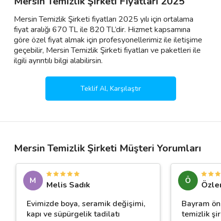
Mersin Temizlik Şirketi Fiyatları 2025
Mersin Temizlik Şirketi fiyatları 2025 yılı için ortalama
fiyat aralığı 670 TL ile 820 TL’dir. Hizmet kapsamına
göre özel fiyat almak için profesyonellerimiz ile iletişime
geçebilir, Mersin Temizlik Şirketi fiyatları ve paketleri ile
ilgili ayrıntılı bilgi alabilirsin.
Teklif Al, Karşılaştır
Mersin Temizlik Şirketi Müşteri Yorumları
M
Ö
Melis Sadık
Özlem
Evimizde boya, seramik değişimi,
Bayram ön
kapı ve süpürgelik tadilatı
temizlik şir