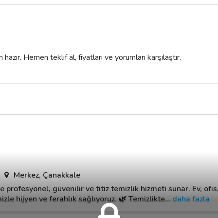
azır. Hemen teklif al, fiyatları ve yorumları karşılaştır.
Merkez, Çanakkale
profesyonel, güvenilir ve titiz temizlik hizmeti sunar. Ev, ofi
zle hijyen ve ferahlık sağlıyoruz. 🌿 Temizlikte
…
daha fazla