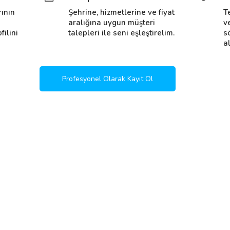
rının
Şehrine, hizmetlerine ve fiyat
T
i
aralığına uygun müşteri
v
filini
talepleri ile seni eşleştirelim.
s
al
Profesyonel Olarak Kayıt Ol