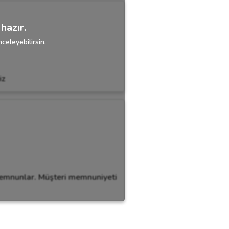
hazır.
celeyebilirsin.
iz
memnunlar. Müşteri memnuniyeti