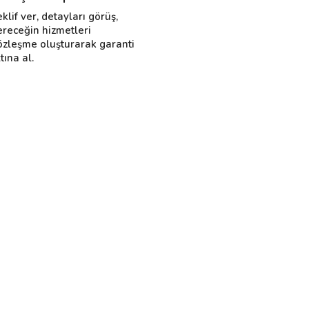
eklif ver, detayları görüş,
ereceğin hizmetleri
özleşme oluşturarak garanti
tına al.