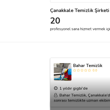
Çanakkale Temizlik Şirketi
Destek
20
İletişim
profesyonel sana hizmet vermek için h
Kariyer
Blog
Bahar Temizlik
0.0
1 yıldır gigbi'de
Bahar Temizlik, Çanakkale’de 
sonrası temizlikte uzman ekibimi