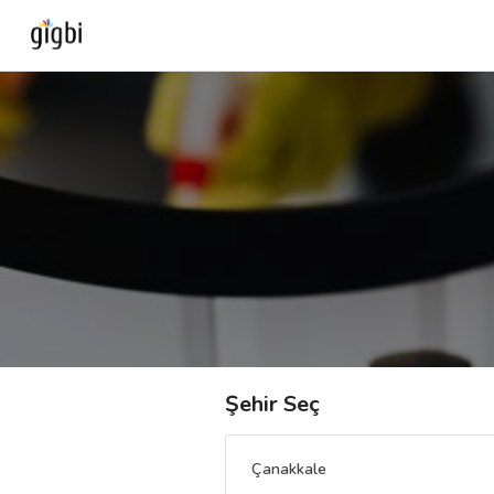
Anasayfa
Giriş Yap
Kayıt Ol
Kategoriler
🎈
Biz Kimiz?
Şehir Seç
🧐
Nasıl Çalışır?
Çanakkale
🌟
Müşteri Değerlendirmeleri