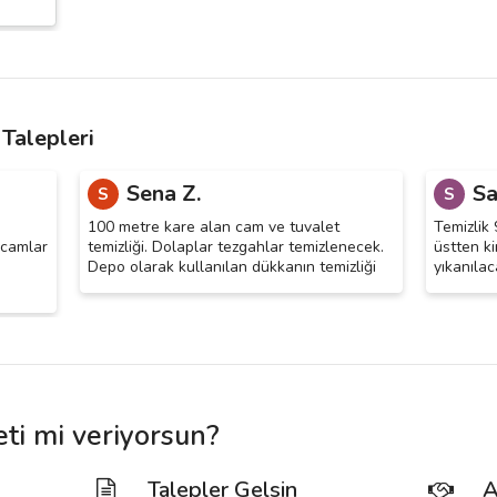
 Talepleri
Sena Z.
Sa
S
S
100 metre kare alan cam ve tuvalet
Temizlik 
(camlar
temizliği. Dolaplar tezgahlar temizlenecek.
üstten k
Depo olarak kullanılan dükkanın temizliği
yıkanılac
eti mi veriyorsun?
Talepler Gelsin
A