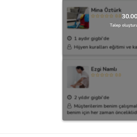
Mina Öztürk
30.00
0.0
Talep oluştura
1 aydır gigbi'de
Hijyen kuralları eğitimi ve 
Ezgi Namlı
0.0
2 yıldır gigbi'de
Müşterilerim benim çalışma
benim için her zaman önceliklid