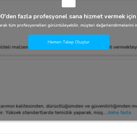
0'den fazla profesyonel sana hizmet vermek için 
rak tüm profesyonelleri görüntüleyebilir, müşteri değerlendirmelerini in
Hemen Talep Oluştur
kaliteli malzemeler iyi ekipmanlar kullanarak hizmet vermektey
larımın kalitesinden, dürüstlüğümden ve güvenilirliğimden 
ir. Yüksek standartlarda temizlik yaparak, müş
…
daha fazla