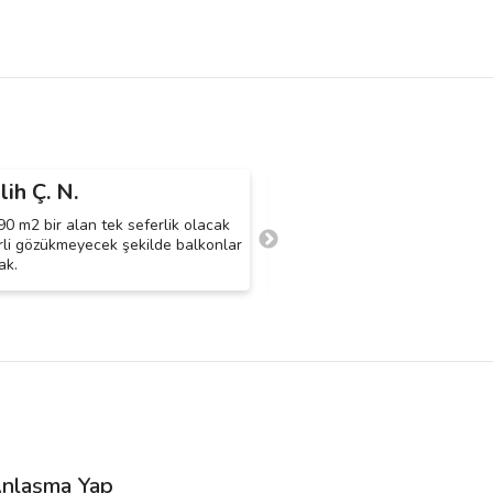
lih Ç. N.
Rümeysa E. D.
R
90 m2 bir alan tek seferlik olacak
1+1 ev 2 cam var zaten evde 
irli gözükmeyecek şekilde balkonlar
olan buzdolabı içi ve banyo ev 
ak.
halinde
nlaşma Yap