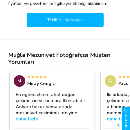
fiyatları ve paketleri ile ilgili ayrıntılı bilgi alabilirsin.
Teklif Al, Karşılaştır
Muğla Mezuniyet Fotoğrafçısı Müşteri
Yorumları
M
A
Miray Cengiz
Arzu
En eglenceli en rahat düğün
İki arkadaş
çekimi icin vir numara İlker abidir.
çekimimizi 
Ankara hukuk semalarında
albümün ka
gigbi.com nedir?
mezuniyet çekimimizi de yine
…
memnun ka
daha fazla
daha fazla