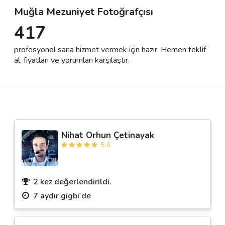
Muğla Mezuniyet Fotoğrafçısı
417
Destek
profesyonel sana hizmet vermek için hazır. Hemen teklif
İletişim
al, fiyatları ve yorumları karşılaştır.
Kariyer
Blog
Nihat Orhun Çetinayak
5.0
2 kez değerlendirildi.
7 aydır gigbi'de