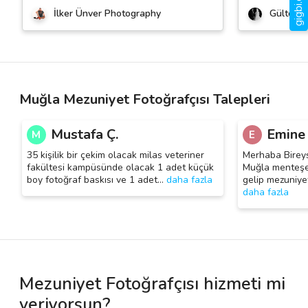
İlker Ünver Photography
Gültekin 
Muğla Mezuniyet Fotoğrafçısı Talepleri
Mustafa Ç.
Emine 
M
E
35 kişilik bir çekim olacak milas veteriner
Merhaba Bireys
fakültesi kampüsünde olacak 1 adet küçük
Muğla menteşe 
boy fotoğraf baskısı ve 1 adet
…
daha fazla
gelip mezuniye
daha fazla
Mezuniyet Fotoğrafçısı hizmeti mi
veriyorsun?