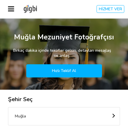
HİZMET VER
Anasayfa
Muğla Mezuniyet Fotoğrafçısı
Giriş Yap
Birkaç dakika içinde teklifler gelsin, detayları mesajlaş
ve anlaş.
Kayıt Ol
Hızlı Teklif Al
Kategoriler
Şehir Seç
🎈
Biz Kimiz?
🧐
Nasıl Çalışır?
Muğla
🌟
Müşteri Değerlendirmeleri