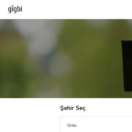
Anasayfa
Giriş Yap
Kayıt Ol
Kategoriler
🎈
Biz Kimiz?
Şehir Seç
🧐
Nasıl Çalışır?
Ordu
🌟
Müşteri Değerlendirmeleri