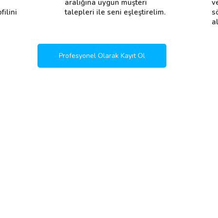
i
aralığına uygun müşteri
v
filini
talepleri ile seni eşleştirelim.
s
al
Profesyonel Olarak Kayıt Ol