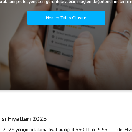
rak tüm profesyonelleri görüntüleyebilir, müşteri değerlendirmelerini in
Hemen Talep Oluştur
sı Fiyatları 2025
ı 2025 yılı için ortalama fiyat aralığı 4.550 TL ile 5.560 TL’dir. H