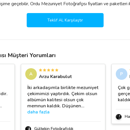
şime geçebilir, Ordu Mezuniyet Fotoğrafçısı fiyatları ve paketleri ile ilg
Teklif Al, Karşılaştır
sı Müşteri Yorumları
A
P
Arzu Karabulut
İki arkadaşımla birlikte mezuniyet
Çok g
dir.
çekimimizi yaptırdık. Çekim olsun
gerçe
albümün kalitesi olsun çok
kaldı
…
memnun kaldık. Düşünen
…
daha fazla
Ha
Gültekin Fotoğrafçılık