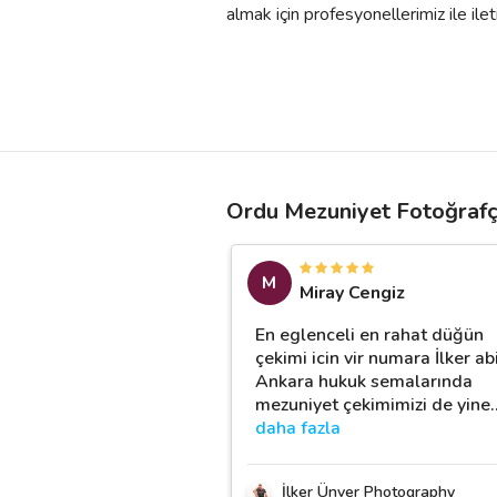
almak için profesyonellerimiz ile ileti
Ordu Mezuniyet Fotoğrafçı
M
Miray Cengiz
En eglenceli en rahat düğün
çekimi icin vir numara İlker abi
Ankara hukuk semalarında
mezuniyet çekimimizi de yine
daha fazla
İlker Ünver Photography