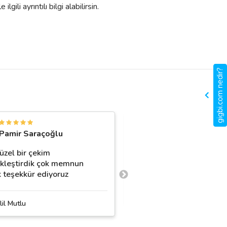
ili ayrıntılı bilgi alabilirsin.
gigbi.com nedir?
U
Pamir Saraçoğlu
Umut Karakaya
üzel bir çekim
İlgi alaka çok güzel işle
kleştirdik çok memnun
başarılı çok profesyonel 
k teşekkür ediyoruz
Cihan Fotoğrafçılık
lil Mutlu