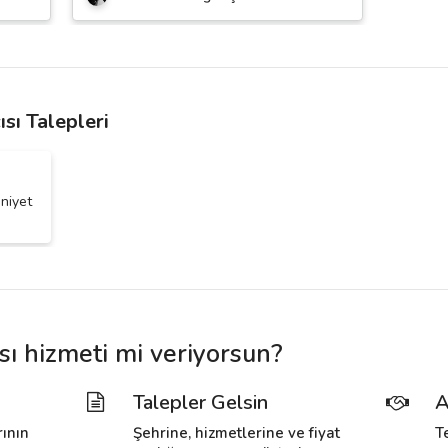
sı Talepleri
uniyet
sı hizmeti mi veriyorsun?
Talepler Gelsin
A
rının
Şehrine, hizmetlerine ve fiyat
T