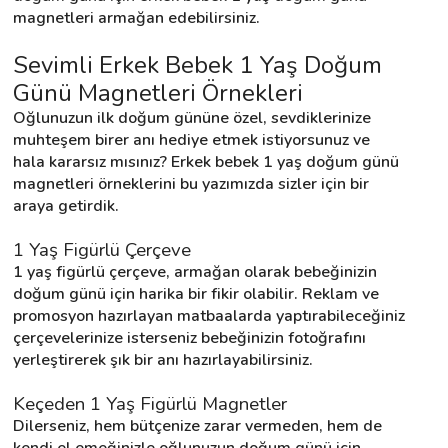
magnetleri armağan edebilirsiniz.
Sevimli Erkek Bebek 1 Yaş Doğum 
Destek
Günü Magnetleri Örnekleri
İletişim
Oğlunuzun ilk doğum gününe özel, sevdiklerinize 
muhteşem birer anı hediye etmek istiyorsunuz ve 
Kariyer
hala kararsız mısınız? Erkek bebek 1 yaş doğum günü 
magnetleri örneklerini bu yazımızda sizler için bir 
Blog
araya getirdik.
1 Yaş Figürlü Çerçeve
1 yaş figürlü çerçeve, armağan olarak bebeğinizin 
doğum günü için harika bir fikir olabilir. Reklam ve 
promosyon hazırlayan matbaalarda yaptırabileceğiniz 
çerçevelerinize isterseniz bebeğinizin fotoğrafını 
yerleştirerek şık bir anı hazırlayabilirsiniz.
Keçeden 1 Yaş Figürlü Magnetler
Dilerseniz, hem bütçenize zarar vermeden, hem de 
kendi el emeğinizle oğlunuzun doğum günü için 