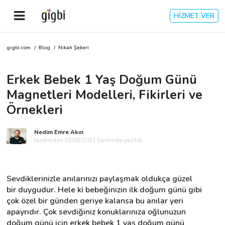
HİZMET VER
gigbi.com
/
Blog
/
Nikah Şekeri
Anasayfa
Erkek Bebek 1 Yaş Doğum Günü
Giriş Yap
Magnetleri Modelleri, Fikirleri ve
Kayıt Ol
Örnekleri
Kategoriler
Nedim Emre Akın
tarafından 02/05/2021 tarihinde yazıldı.
🎈
Biz Kimiz?
Sevdiklerinizle anılarınızı paylaşmak oldukça güzel 
bir duygudur. Hele ki bebeğinizin ilk doğum günü gibi 
🧐
Nasıl Çalışır?
çok özel bir günden geriye kalansa bu anılar yeri 
apayrıdır. Çok sevdiğiniz konuklarınıza oğlunuzun 
🌟
Müşteri Değerlendirmeleri
doğum günü için erkek bebek 1 yaş doğum günü 