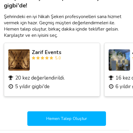
gigbi'de!
Şehrindeki en iyi Nikah Şekeri profesyonelleri sana hizmet
vermek için hazır. Geçmiş müşteri değerlendirmeleri ile.
Hemen talep oluştur, birkaç dakika içinde teklifler gelsin.
Karşılaştır ve en iyisini seç.
Zarif Events
5.0
20 kez değerlendirildi.
16 kez d
5 yıldır gigbi'de
6 yıldır
Hemen Talep Oluştur