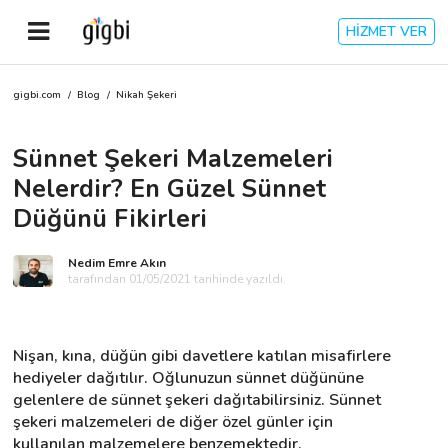
HİZMET VER
gigbi.com
/
Blog
/
Nikah Şekeri
Anasayfa
Sünnet Şekeri Malzemeleri
Giriş Yap
Nelerdir? En Güzel Sünnet
Kayıt Ol
Düğünü Fikirleri
Kategoriler
Nedim Emre Akın
tarafından 01/05/2021 tarihinde yazıldı.
🎈
Biz Kimiz?
Nişan, kına, düğün gibi davetlere katılan misafirlere 
hediyeler dağıtılır. Oğlunuzun sünnet düğününe 
🧐
Nasıl Çalışır?
gelenlere de sünnet şekeri dağıtabilirsiniz. Sünnet 
şekeri malzemeleri de diğer özel günler için 
🌟
Müşteri Değerlendirmeleri
kullanılan malzemelere benzemektedir.