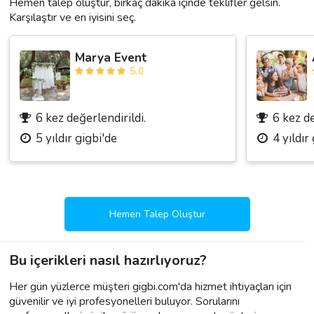
Hemen talep oluştur, birkaç dakika içinde teklifler gelsin.
Karşılaştır ve en iyisini seç.
Marya Event
5.0
6 kez değerlendirildi.
6 kez de
5 yıldır gigbi'de
4 yıldır
Hemen Talep Oluştur
Bu içerikleri nasıl hazırlıyoruz?
Her gün yüzlerce müşteri gigbi.com'da hizmet ihtiyaçları için
güvenilir ve iyi profesyonelleri buluyor. Sorularını