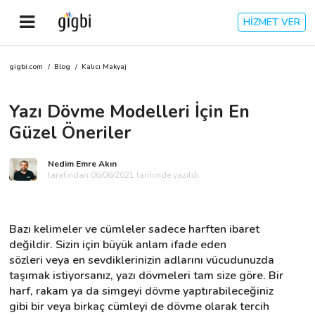
HİZMET VER
gigbi.com
/
Blog
/
Kalıcı Makyaj
Anasayfa
Yazı Dövme Modelleri İçin En
Giriş Yap
Güzel Öneriler
Kayıt Ol
Nedim Emre Akın
tarafından 06/06/2021 tarihinde yazıldı.
Kategoriler
Bazı kelimeler ve cümleler sadece harften ibaret 
🎈
Biz Kimiz?
değildir. Sizin için büyük anlam ifade eden 
sözleri veya en sevdiklerinizin adlarını vücudunuzda 
taşımak istiyorsanız, yazı dövmeleri tam size göre. Bir 
🧐
Nasıl Çalışır?
harf, rakam ya da simgeyi dövme yaptırabileceğiniz 
gibi bir veya birkaç cümleyi de dövme olarak tercih 
🌟
Müşteri Değerlendirmeleri