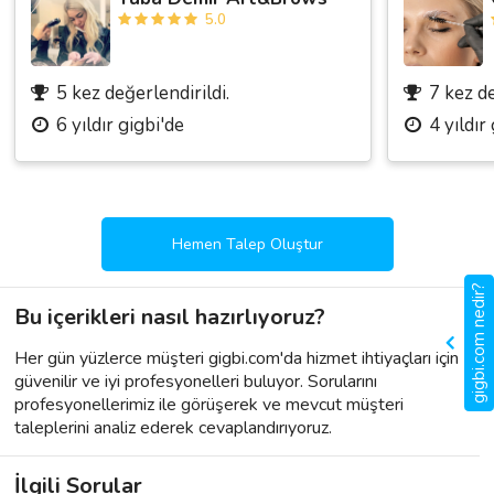
5.0
5 kez değerlendirildi.
7 kez de
6 yıldır gigbi'de
4 yıldır
Hemen Talep Oluştur
gigbi.com nedir?
Bu içerikleri nasıl hazırlıyoruz?
Her gün yüzlerce müşteri gigbi.com'da hizmet ihtiyaçları için
güvenilir ve iyi profesyonelleri buluyor. Sorularını
profesyonellerimiz ile görüşerek ve mevcut müşteri
taleplerini analiz ederek cevaplandırıyoruz.
İlgili Sorular