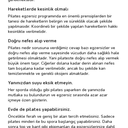
Hareketlerde kesinlik olmalı
Pilates egzersiz programında en önemli prensiplerden bir
tanesi de hareketlerin belirgin ve süreklilik olacak şekilde
yapılmasıdır. Koordineli bir şekilde yapılan hareketlerin hakkı
kesinlikle verilmelidir.
Doğru nefes alıp verme
Pilates nedir sorusuna verdiğimiz cevap bazı egzersizler ve
doğru nefes alıp verme sayesinde vücudun daha sağlıklı hale
getirilmesi olmaktadır. Yani pilateste doğru nefes alıp vermek
büyük önem taşır. Ciğerler dolana kadar derin alınan nefes
tam boşalana kadar verilmelidir, ancak bu şekilde kan
temizlenmekte ve gerekli oksijeni almaktadır.
Yanınızdan suyu eksik etmeyin.
Her sporda olduğu gibi pilates yaparken de yanınızda
mutlaka su bulundurun ve egzersiz sırasında azar azar
içmeye özen gösterin.
Evde de pilates yapabilirsiniz.
Öncelikle ferah ve geniş bir alan tercih etmelisiniz. Sadece
pilates minderi ile bu spora başlangıç yapabilirsiniz. Daha
sonra top ve bant gibi ekipmanları da egzersizlerinize dahil