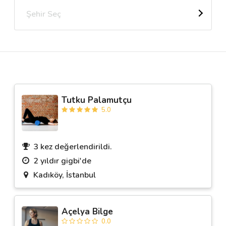
Şehir Seç
Destek
İletişim
Kariyer
Tutku Palamutçu
Blog
5.0
3 kez değerlendirildi.
2 yıldır gigbi'de
Kadıköy, İstanbul
Açelya Bilge
0.0