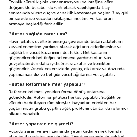
Etkinlik süresi kişinin konsantrasyonu ve isteğine göre
değişmekle beraber düzenli olarak yapıldığında 1 ay
sonrasında vücut güç ve esneklik kazanmaya başlar. 3 ay gibi
bir sürede ise vücudun sıkılaşma, incelme ve kas oranı
artmaya başladığı fark edilir.
Pilates sağlığa zararlı mı?
Hayır, pilates özellikle omurga çevresinde bulan adalelerin
kuvvetlenmesine yardımcı olarak ağrıların giderilmesine ve
sağlıklı bir vücut kazanımını destekler. Bel kaslarını
güçlendirerek bel fıtığını önlemeye yardımcı olur. Kas
gevşeticilerden daha iyidir. Stresi azaltır ve kemikleri
güçlendirir. Ancak egzersizlerin yanlış, dikkatsiz ve dozunda
yapılmaması diz ve bel gibi vücut ağrılarına yol açabilir.
Pilates Reformer kimler yapabilir?
Reformer kelimesi yeniden forma dönüş anlamına
gelmektedir. Reformer pilatesi herkes yapabilir. Sağlıklı bir
vücudu hedefleyen tüm bireyler, bayanlar, erkekler, her
yaştan insan grubu çeşitli sağlık problemi olanlar da reformer
pilates yapabilir.
Pilates yaparken ne giymeli?
Vücudu saran ve aynı zamanda yeteri kadar esnek formda
olan taytlar pilates için idealdir. Tişört seçiminde de çok bol