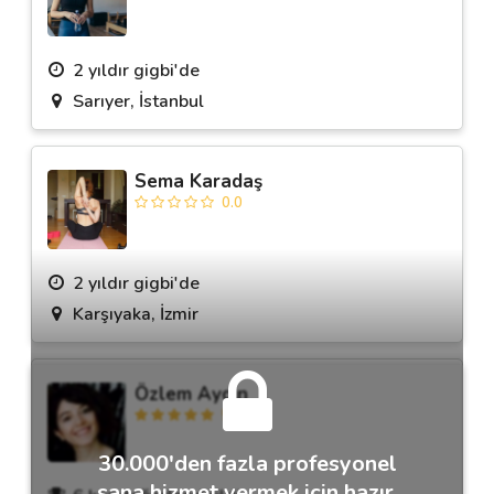
2 yıldır gigbi'de
Sarıyer, İstanbul
Sema Karadaş
0.0
2 yıldır gigbi'de
Karşıyaka, İzmir
Özlem Aydın
5.0
30.000'den fazla profesyonel
sana hizmet vermek için hazır.