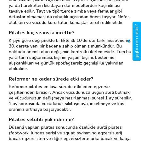
ya da hareketleri kısıtlayan dar modellerden kaçınılması
tavsiye edilir. Tayt ve tişörtlerde zımba veya fermuar gibi
detaylar olmaması da rahatlık açısından önem taşıyor. Nefes
alabilen ve vücudu kuru tutan kumaşlar tercih edilmelidir.
gigbi.com nedir?
Pilates kaç seansta inceltir?
Kişiye göre değişmekle birlikte ilk 10.derste farkı hissetmeniz,
30. derste yeni bir bedene sahip olmanız mümkündür. Bu
noktada önemli olan değişimin kontrollü ilerlemesidir. Tüm bu
yararların sağlanması, kişinin yaşam biçimi, beslenme
alışkanlıkları ve günlük spor/egzersiz geçmişi ile yakından
alakalıdır.
Reformer ne kadar sürede etki eder?
Reformer pilates en kısa sürede etki eden egzersiz
çeşitlerinden birisidir. Ancak vücudunuza uygun aleti bulmak
ve vücudunuzun değişmeye hazırlanması süresi 1 ay sürebilir.
1 ay sonrasında vücudunuz sıkılaşmaya, incelmeye ve kas
oranınız artmaya başlayacaktır.
Pilates selüliti yok eder mi?
Düzenli yapılan pilates sonucunda özellikle aletli pilates
(footwork, lunges serisi ve squat, swimming egzersizleri)
bacak egzersizleri ve diğer egzersizlerle arka bacak ve kalça