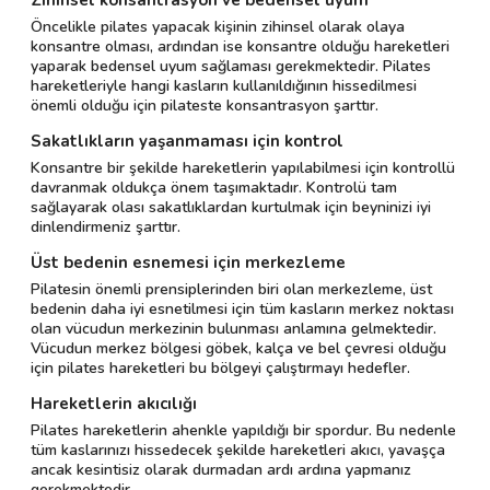
Zihinsel konsantrasyon ve bedensel uyum
Öncelikle pilates yapacak kişinin zihinsel olarak olaya
konsantre olması, ardından ise konsantre olduğu hareketleri
yaparak bedensel uyum sağlaması gerekmektedir. Pilates
hareketleriyle hangi kasların kullanıldığının hissedilmesi
önemli olduğu için pilateste konsantrasyon şarttır.
Sakatlıkların yaşanmaması için kontrol
Konsantre bir şekilde hareketlerin yapılabilmesi için kontrollü
davranmak oldukça önem taşımaktadır. Kontrolü tam
sağlayarak olası sakatlıklardan kurtulmak için beyninizi iyi
dinlendirmeniz şarttır.
Üst bedenin esnemesi için merkezleme
Pilatesin önemli prensiplerinden biri olan merkezleme, üst
bedenin daha iyi esnetilmesi için tüm kasların merkez noktası
olan vücudun merkezinin bulunması anlamına gelmektedir.
Vücudun merkez bölgesi göbek, kalça ve bel çevresi olduğu
için pilates hareketleri bu bölgeyi çalıştırmayı hedefler.
Hareketlerin akıcılığı
Pilates hareketlerin ahenkle yapıldığı bir spordur. Bu nedenle
tüm kaslarınızı hissedecek şekilde hareketleri akıcı, yavaşça
ancak kesintisiz olarak durmadan ardı ardına yapmanız
gerekmektedir.