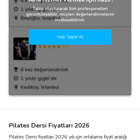
6 kez değerlendirildi.
Talep oluşturarak tüm profesyonelleri
1 yıldır gigbi'de
görüntüleyebilir, müşteri değerlendirmelerini
Beyoğlu, İstanbul
inceleyebilirsin.
Hızlı Teklif Al
Gökhan Birsen
5.0
6 kez değerlendirildi.
1 yıldır gigbi'de
Kadıköy, İstanbul
Pilates Dersi Fiyatları 2026
Pilates Dersi fiyatları 2026 yılı için ortalama fiyat aralığı