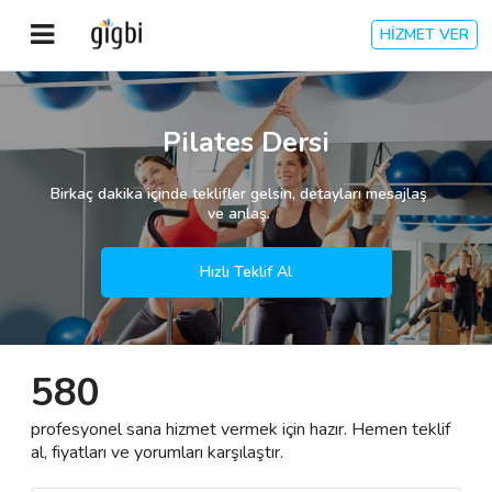
HİZMET VER
Anasayfa
Pilates Dersi
Giriş Yap
Birkaç dakika içinde teklifler gelsin, detayları mesajlaş
ve anlaş.
Kayıt Ol
Hızlı Teklif Al
Kategoriler
580
🎈
Biz Kimiz?
profesyonel sana hizmet vermek için hazır. Hemen teklif
🧐
Nasıl Çalışır?
al, fiyatları ve yorumları karşılaştır.
🌟
Müşteri Değerlendirmeleri