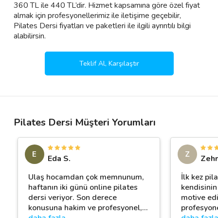
360 TL ile 440 TL’dir. Hizmet kapsamına göre özel fiyat
almak için profesyonellerimiz ile iletişime geçebilir,
Pilates Dersi fiyatları ve paketleri ile ilgili ayrıntılı bilgi
alabilirsin.
Teklif Al, Karşılaştır
Pilates Dersi Müşteri Yorumları
E
Z
Eda S.
Zehr
Ulaş hocamdan çok memnunum,
İlk kez pil
haftanın iki günü online pilates
kendisinin 
dersi veriyor. Son derece
motive edi
konusuna hakim ve profesyonel,
…
profesyone
daha fazla
daha fazl