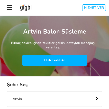
HİZMET VER
Anasayfa
Artvin Balon Süsleme
Giriş Yap
Birkaç dakika içinde teklifler gelsin, detayları mesajlaş
ve anlaş.
Kayıt Ol
Hızlı Teklif Al
Kategoriler
Şehir Seç
🎈
Biz Kimiz?
🧐
Nasıl Çalışır?
Artvin
🌟
Müşteri Değerlendirmeleri