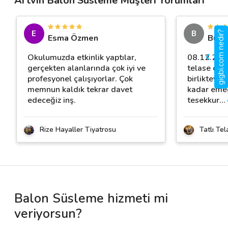
Artvin Balon Süsleme Müşteri Yorumları
E
B
gigbi.com nedir?
Esma Özmen
Buse 
Okulumuzda etkinlik yaptılar,
08.12.2019
gerçekten alanlarında çok iyi ve
telase org
profesyonel çalışıyorlar. Çok
birlikteyd
memnun kaldık tekrar davet
kadar eme
edeceğiz inş.
tesekkur
…
Rize Hayaller Tiyatrosu
Tatlı Te
Balon Süsleme hizmeti mi
veriyorsun?