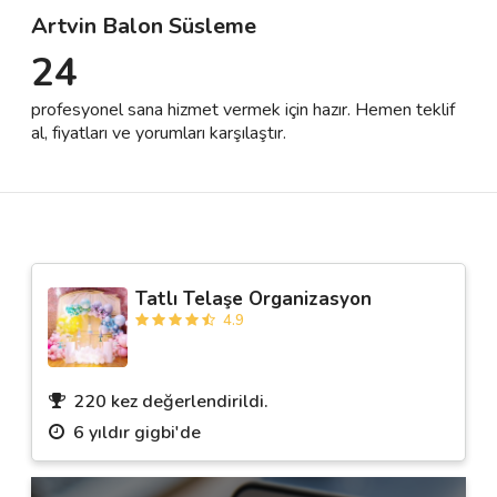
Artvin Balon Süsleme
24
Destek
profesyonel sana hizmet vermek için hazır. Hemen teklif
İletişim
al, fiyatları ve yorumları karşılaştır.
Kariyer
Blog
Tatlı Telaşe Organizasyon
4.9
220 kez değerlendirildi.
6 yıldır gigbi'de