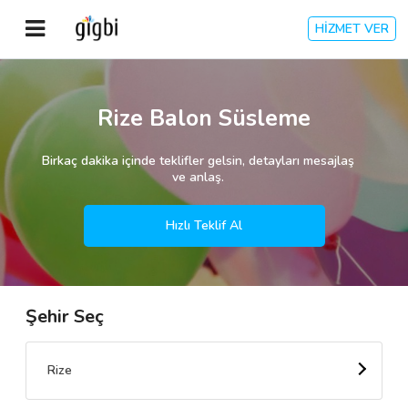
HİZMET VER
Anasayfa
Rize Balon Süsleme
Giriş Yap
Birkaç dakika içinde teklifler gelsin, detayları mesajlaş
ve anlaş.
Kayıt Ol
Hızlı Teklif Al
Kategoriler
Şehir Seç
🎈
Biz Kimiz?
🧐
Nasıl Çalışır?
Rize
🌟
Müşteri Değerlendirmeleri