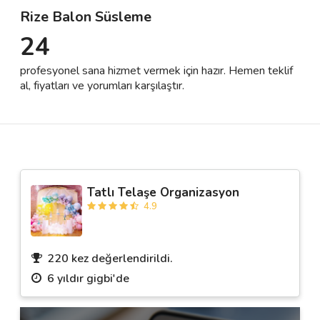
Rize Balon Süsleme
24
Destek
profesyonel sana hizmet vermek için hazır. Hemen teklif
İletişim
al, fiyatları ve yorumları karşılaştır.
Kariyer
Blog
Tatlı Telaşe Organizasyon
4.9
220 kez değerlendirildi.
6 yıldır gigbi'de