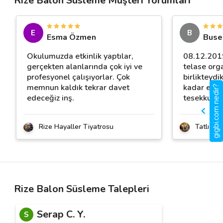
Rize Balon Süsleme Müşteri Yorumları
E
B
Esma Özmen
Buse 
Okulumuzda etkinlik yaptılar,
08.12.2019
gerçekten alanlarında çok iyi ve
telase org
profesyonel çalışıyorlar. Çok
birlikteyd
memnun kaldık tekrar davet
kadar eme
gigbi.com nedir?
edeceğiz inş.
tesekkur
…
Rize Hayaller Tiyatrosu
Tatlı Te
Rize Balon Süsleme Talepleri
Serap C. Y.
S