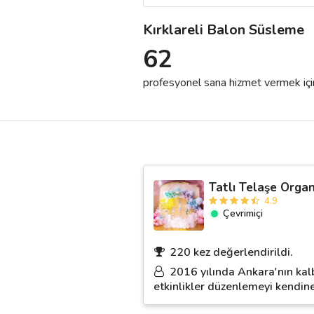
Kırklareli Balon Süsleme
Destek
62
İletişim
profesyonel sana hizmet vermek için h
Kariyer
Blog
Tatlı Telaşe Orga
4.9
Çevrimiçi
220 kez değerlendirildi.
2016 yılında Ankara'nın kalb
etkinlikler düzenlemeyi kendine