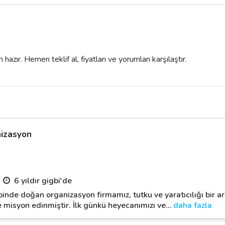
azır. Hemen teklif al, fiyatları ve yorumları karşılaştır.
nizasyon
6 yıldır gigbi'de
inde doğan organizasyon firmamız, tutku ve yaratıcılığı bir ara
 misyon edinmiştir. İlk günkü heyecanımızı ve
…
daha fazla