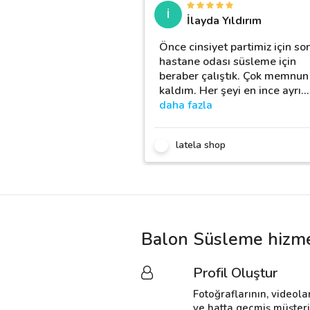
İ
İlayda Yıldırım
Önce cinsiyet partimiz için so
hastane odası süsleme için
beraber çalıştık. Çok memnun
kaldım. Her şeyi en ince ayrı
…
daha fazla
latela shop
Balon Süsleme hizme
Profil Oluştur
Fotoğraflarının, videola
ve hatta geçmiş müşter