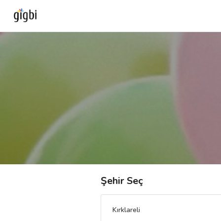
Anasayfa
Giriş Yap
Kayıt Ol
Kategoriler
🎈
Biz Kimiz?
Şehir Seç
🧐
Nasıl Çalışır?
Kırklareli
🌟
Müşteri Değerlendirmeleri