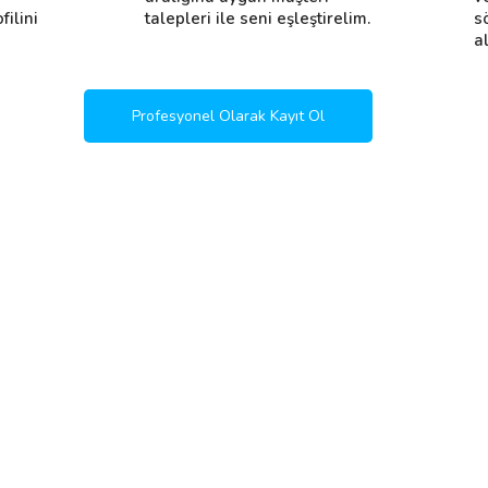
filini
talepleri ile seni eşleştirelim.
s
al
Profesyonel Olarak Kayıt Ol