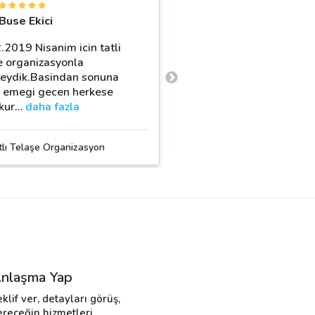
H
Buse Ekici
Hâle Nur
.2019 Nisanim icin tatli
Gerçekten telefonda bile
e organizasyonla
alakası inceliği içeren d
kteydik.Basindan sonuna
mükemmel.. Etkinliklerin
 emegi gecen herkese
ince gösterdiği özen,
…
d
kur
…
daha fazla
De Lina Organizasyon
tlı Telaşe Organizasyon
nlaşma Yap
eklif ver, detayları görüş,
ereceğin hizmetleri