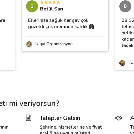
B
B
Betül Sarı
nra
Ellerinize sağlık her şey çok
08.12
güzeldi çok memnun kaldık.🤗
telas
birli
kadar
İkigai Organizasyon
tesek
Ta
ti mi veriyorsun?
Talepler Gelsin
A
rının
Şehrine, hizmetlerine ve fiyat
T
i
aralığına uygun müşteri
v