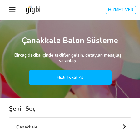
HİZMET VER
Anasayfa
Çanakkale Balon Süsleme
Giriş Yap
Birkaç dakika içinde teklifler gelsin, detayları mesajlaş
ve anlaş.
Kayıt Ol
Hızlı Teklif Al
Kategoriler
Şehir Seç
🎈
Biz Kimiz?
🧐
Nasıl Çalışır?
Çanakkale
🌟
Müşteri Değerlendirmeleri