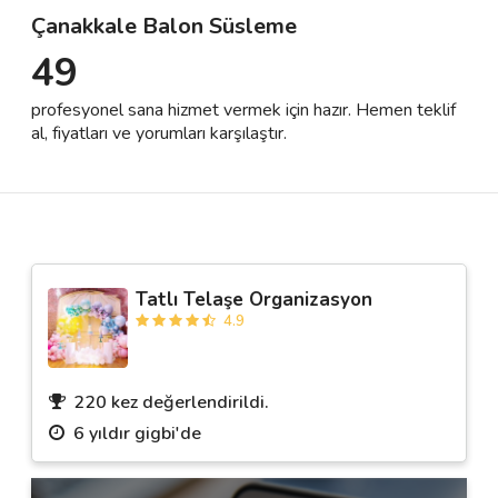
Çanakkale Balon Süsleme
49
Destek
profesyonel sana hizmet vermek için hazır. Hemen teklif
İletişim
al, fiyatları ve yorumları karşılaştır.
Kariyer
Blog
Tatlı Telaşe Organizasyon
4.9
220 kez değerlendirildi.
6 yıldır gigbi'de