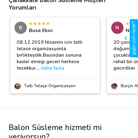
Çanakkale Balon Süsleme Müşteri
Yorumları
gigbi.com nedir?
B
N
Buse Ekici
Neşe 
08.12.2019 Nisanim icin tatli
20 çocuğa e
telase organizasyonla
doğum günü
birlikteydik.Basindan sonuna
çocuklar eg
kadar emegi gecen herkese
rahat bir 
tesekkur
…
daha fazla
gecirdiler.
Tatlı Telaşe Organizasyon
Burçin A
Balon Süsleme hizmeti mi
veriyorsun?