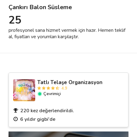
Çankırı Balon Süsleme
25
Destek
profesyonel sana hizmet vermek için hazır. Hemen teklif
İletişim
al, fiyatları ve yorumları karşılaştır.
Kariyer
Blog
Tatlı Telaşe Organizasyon
4.9
Çevrimiçi
220 kez değerlendirildi.
6 yıldır gigbi'de