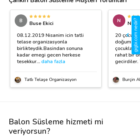
Çankırı Balon Süsleme Müşteri Yorumları
B
N
gigbi.com nedir?
Buse Ekici
Neşe 
08.12.2019 Nisanim icin tatli
20 çocuğa e
telase organizasyonla
doğum günü
birlikteydik.Basindan sonuna
çocuklar eg
kadar emegi gecen herkese
rahat bir 
tesekkur
…
daha fazla
gecirdiler.
Tatlı Telaşe Organizasyon
Burçin A
Balon Süsleme hizmeti mi
veriyorsun?