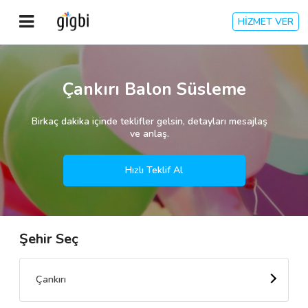
HİZMET VER
Anasayfa
Çankırı Balon Süsleme
Giriş Yap
Birkaç dakika içinde teklifler gelsin, detayları mesajlaş
ve anlaş.
Kayıt Ol
Hızlı Teklif Al
Kategoriler
Şehir Seç
🎈
Biz Kimiz?
🧐
Nasıl Çalışır?
Çankırı
🌟
Müşteri Değerlendirmeleri