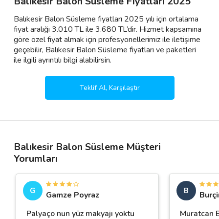
Balıkesir Balon Süsleme Fiyatları 2025
Balıkesir Balon Süsleme fiyatları 2025 yılı için ortalama
fiyat aralığı 3.010 TL ile 3.680 TL’dir. Hizmet kapsamına
göre özel fiyat almak için profesyonellerimiz ile iletişime
geçebilir, Balıkesir Balon Süsleme fiyatları ve paketleri
ile ilgili ayrıntılı bilgi alabilirsin.
Teklif Al, Karşılaştır
Balıkesir Balon Süsleme Müşteri
Yorumları
G
B
Gamze Poyraz
Burçi
Palyaço nun yüz makyajı yoktu
Muratcan B