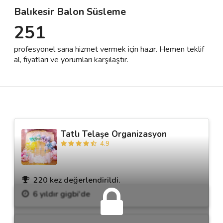
Balıkesir Balon Süsleme
251
Destek
profesyonel sana hizmet vermek için hazır. Hemen teklif
İletişim
al, fiyatları ve yorumları karşılaştır.
Kariyer
Blog
Tatlı Telaşe Organizasyon
4.9
220 kez değerlendirildi.
6 yıldır gigbi'de