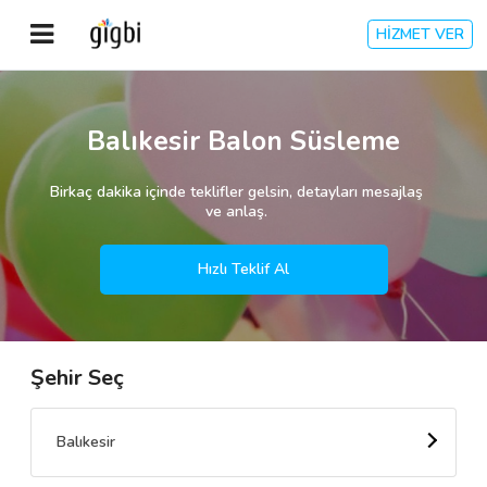
HİZMET VER
Anasayfa
Balıkesir Balon Süsleme
Giriş Yap
Birkaç dakika içinde teklifler gelsin, detayları mesajlaş
ve anlaş.
Kayıt Ol
Hızlı Teklif Al
Kategoriler
Şehir Seç
🎈
Biz Kimiz?
🧐
Nasıl Çalışır?
Balıkesir
🌟
Müşteri Değerlendirmeleri