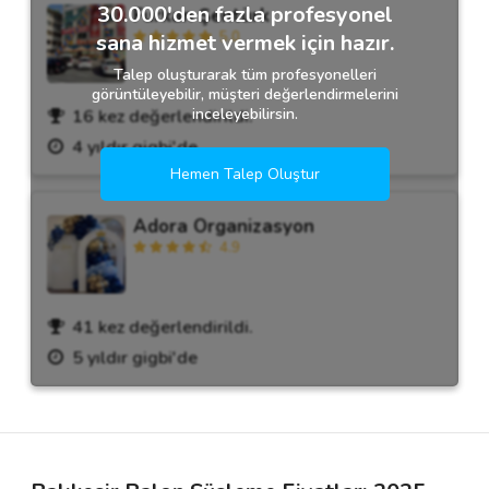
30.000'den fazla profesyonel
Furkan Şentürk
5.0
sana hizmet vermek için hazır.
Talep oluşturarak tüm profesyonelleri
görüntüleyebilir, müşteri değerlendirmelerini
inceleyebilirsin.
16 kez değerlendirildi.
4 yıldır gigbi'de
Hemen Talep Oluştur
Adora Organizasyon
4.9
41 kez değerlendirildi.
5 yıldır gigbi'de