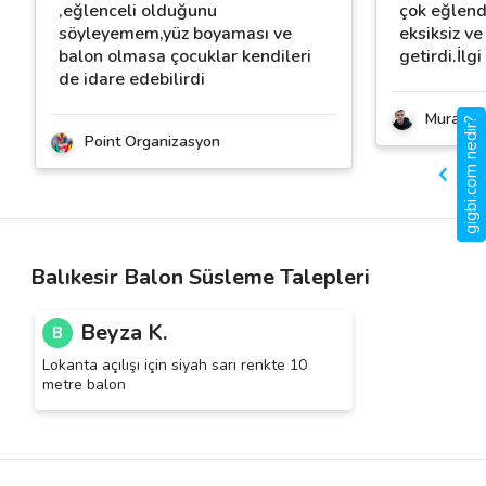
,eğlenceli olduğunu
çok eğlendi
söyleyemem,yüz boyaması ve
eksiksiz ve 
balon olmasa çocuklar kendileri
getirdi.İlgi
de idare edebilirdi
Muratca
gigbi.com nedir?
Point Organizasyon
Balıkesir Balon Süsleme Talepleri
Beyza K.
B
Lokanta açılışı için siyah sarı renkte 10
metre balon