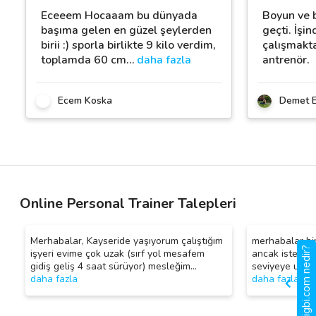
Eceeem Hocaaam bu dünyada
Boyun ve b
başıma gelen en güzel şeylerden
geçti. İşi
birii :) sporla birlikte 9 kilo verdim,
çalışmakta
toplamda 60 cm
…
daha fazla
antrenör.
Ecem Koska
Demet E
Online Personal Trainer Talepleri
Merhabalar, Kayseride yaşıyorum çalıştığım
merhabalar bir
gigbi.com nedir?
işyeri evime çok uzak (sırf yol mesafem
ancak istediği
gidiş geliş 4 saat sürüyor) mesleğim
…
seviyeye ulas
daha fazla
daha fazla