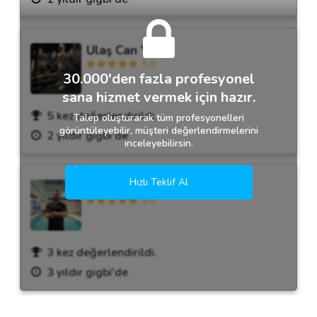
Ulaş Can Yaraş
5.0
30.000'den fazla profesyonel
sana hizmet vermek için hazır.
5 kez değerlendirildi.
Talep oluşturarak tüm profesyonelleri
görüntüleyebilir, müşteri değerlendirmelerini
2 yıldır gigbi'de
inceleyebilirsin.
Hızlı Teklif Al
Volkan Aydın
5.0
3 kez değerlendirildi.
3 yıldır gigbi'de