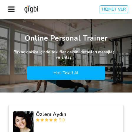
HİZMET VER
Anasayfa
Online Personal Trainer
Giriş Yap
Birkaç dakika içinde teklifler gelsin, detayları mesajlaş
ve anlaş.
Kayıt Ol
Hızlı Teklif Al
Kategoriler
🎈
Biz Kimiz?
Özlem Aydın
🧐
Nasıl Çalışır?
5.0
🌟
Müşteri Değerlendirmeleri