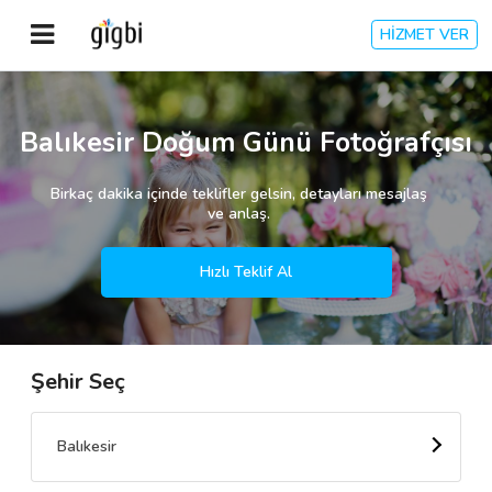
HİZMET VER
Anasayfa
Balıkesir Doğum Günü Fotoğrafçısı
Giriş Yap
Birkaç dakika içinde teklifler gelsin, detayları mesajlaş
ve anlaş.
Kayıt Ol
Hızlı Teklif Al
Kategoriler
Şehir Seç
🎈
Biz Kimiz?
🧐
Nasıl Çalışır?
Balıkesir
🌟
Müşteri Değerlendirmeleri