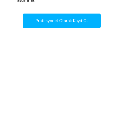
altına al.
Profesyonel Olarak Kayıt Ol