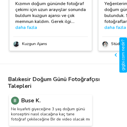
Kızımın doğum gününde fotoğraf
Yeğenlerim
çekimi için uzun arayışlar sonunda
doğum gün
buldum kuzgun ajansı ve çok
bulunduk. 
memnun kaldım. Gerek ilgi
…
fotoğraflar
daha fazla
daha fazla
gigbi.com nedir?
Kuzgun Ajans
Stüdyo 
Balıkesir Doğum Günü Fotoğrafçısı
Talepleri
Buse K.
B
Ne kıyafeti giyeceğine 3 yaş doğum günü
konseptini nasıl olacağına kaç tane
fotoğraf çekileceğine Bir de video olacak mı