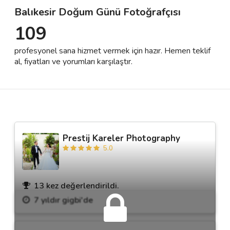
Balıkesir Doğum Günü Fotoğrafçısı
109
Destek
profesyonel sana hizmet vermek için hazır. Hemen teklif
İletişim
al, fiyatları ve yorumları karşılaştır.
Kariyer
Blog
Prestij Kareler Photography
5.0
13 kez değerlendirildi.
7 yıldır gigbi'de