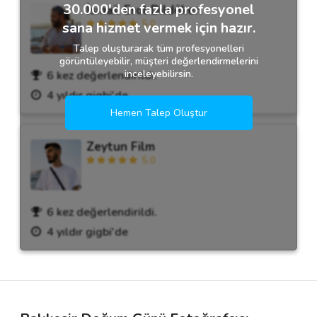
30.000'den fazla profesyonel
İsmail Erol Dildöken
5.0
sana hizmet vermek için hazır.
Talep oluşturarak tüm profesyonelleri
görüntüleyebilir, müşteri değerlendirmelerini
inceleyebilirsin.
6 kez değerlendirildi.
4 yıldır gigbi'de
Hemen Talep Oluştur
Zeytun Film
5.0
6 kez değerlendirildi.
4 yıldır gigbi'de