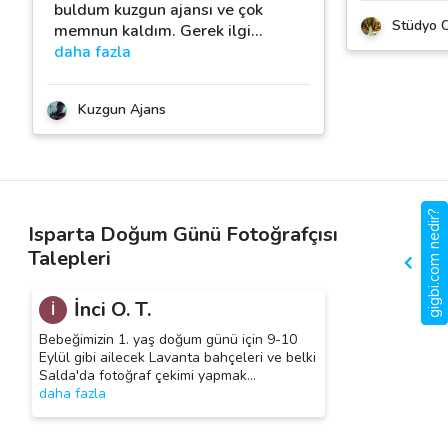
buldum kuzgun ajansı ve çok
Stüdyo 
memnun kaldım. Gerek ilgi
…
daha fazla
Kuzgun Ajans
gigbi.com nedir?
Isparta Doğum Günü Fotoğrafçısı
Talepleri
İnci O. T.
İ
Bebeğimizin 1. yaş doğum günü için 9-10
Eylül gibi ailecek Lavanta bahçeleri ve belki
Salda'da fotoğraf çekimi yapmak
…
daha fazla