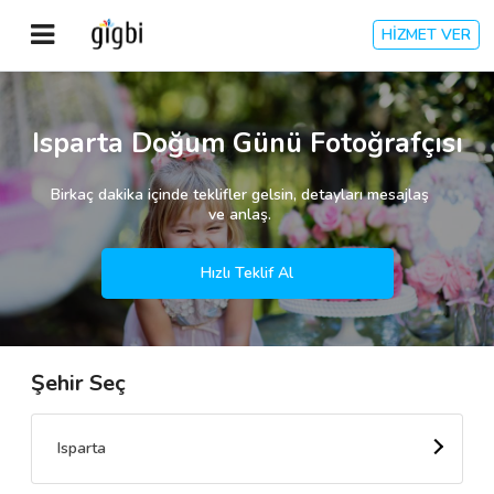
HİZMET VER
Anasayfa
Isparta Doğum Günü Fotoğrafçısı
Giriş Yap
Birkaç dakika içinde teklifler gelsin, detayları mesajlaş
ve anlaş.
Kayıt Ol
Hızlı Teklif Al
Kategoriler
Şehir Seç
🎈
Biz Kimiz?
🧐
Nasıl Çalışır?
Isparta
🌟
Müşteri Değerlendirmeleri