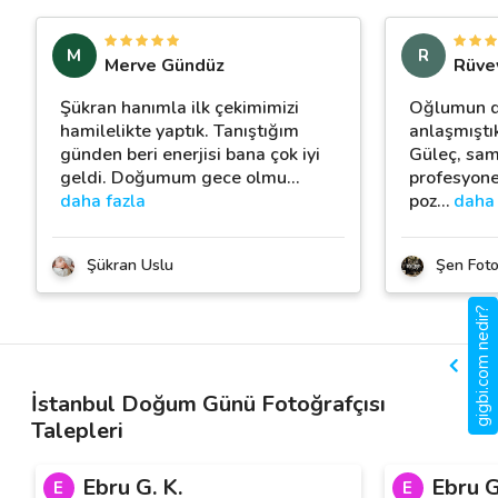
M
R
Merve Gündüz
Rüve
Şükran hanımla ilk çekimimizi
Oğlumun d
hamilelikte yaptık. Tanıştığım
anlaşmıştı
günden beri enerjisi bana çok iyi
Güleç, sam
geldi. Doğumum gece olmu
…
profesyonel
daha fazla
poz
…
daha 
Şükran Uslu
Şen Foto
gigbi.com nedir?
İstanbul Doğum Günü Fotoğrafçısı
Talepleri
Ebru G. K.
Ebru G
E
E