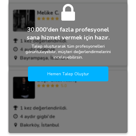
Melike C.
5.0
30.000'den fazla profesyonel
sana hizmet vermek için hazır.
1 kez değerlendirildi.
Talep oluşturarak tüm profesyonelleri
4 aydır gigbi'de
görüntüleyebilir, müşteri değerlendirmelerini
inceleyebilirsin.
Bayrampaşa, İstanbul
Hemen Talep Oluştur
Beşir Bilal Kılınç
5.0
1 kez değerlendirildi.
4 aydır gigbi'de
Bakırköy, İstanbul