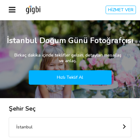
HİZMET VER
Anasayfa
İstanbul Doğum Günü Fotoğrafçısı
Giriş Yap
Birkaç dakika içinde teklifler gelsin, detayları mesajlaş
ve anlaş.
Kayıt Ol
Hızlı Teklif Al
Kategoriler
Şehir Seç
🎈
Biz Kimiz?
🧐
Nasıl Çalışır?
İstanbul
🌟
Müşteri Değerlendirmeleri