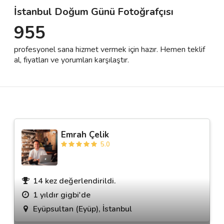
İstanbul Doğum Günü Fotoğrafçısı
955
Destek
profesyonel sana hizmet vermek için hazır. Hemen teklif
İletişim
al, fiyatları ve yorumları karşılaştır.
Kariyer
Blog
Emrah Çelik
5.0
14 kez değerlendirildi.
1 yıldır gigbi'de
Eyüpsultan (Eyüp), İstanbul