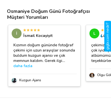
Osmaniye Doğum Günü Fotoğrafçısı
Müşteri Yorumları
gigbi.com nedir?
İ
L
İsmail Kocayiyit
Lütfi
Kızımın doğum gününde fotoğraf
çekimizi kıb
çekimi için uzun arayışlar sonunda
çok iyidi 
buldum kuzgun ajansı ve çok
albümümüz
memnun kaldım. Gerek ilgi
…
teşekkürler
daha fazla
Olgu Gök
Kuzgun Ajans