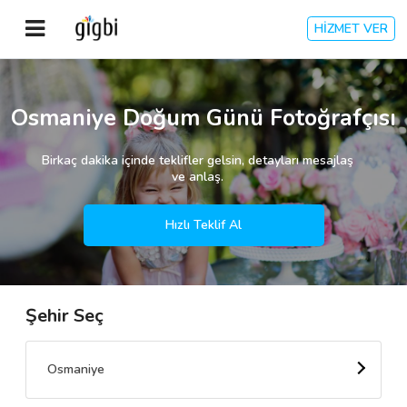
HİZMET VER
Anasayfa
Osmaniye Doğum Günü Fotoğrafçısı
Giriş Yap
Birkaç dakika içinde teklifler gelsin, detayları mesajlaş
ve anlaş.
Kayıt Ol
Hızlı Teklif Al
Kategoriler
Şehir Seç
🎈
Biz Kimiz?
🧐
Nasıl Çalışır?
Osmaniye
🌟
Müşteri Değerlendirmeleri