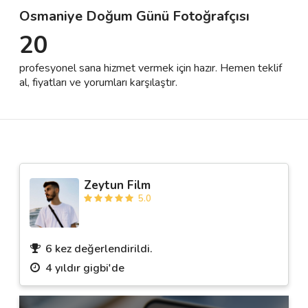
Osmaniye Doğum Günü Fotoğrafçısı
20
Destek
profesyonel sana hizmet vermek için hazır. Hemen teklif
İletişim
al, fiyatları ve yorumları karşılaştır.
Kariyer
Blog
Zeytun Film
5.0
6 kez değerlendirildi.
4 yıldır gigbi'de