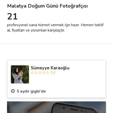
Malatya Doğum Günü Fotoğrafçısı
21
Destek
profesyonel sana hizmet vermek için hazır. Hemen teklif
İletişim
al, fiyatları ve yorumları karşılaştır.
Kariyer
Blog
Sümeyye Karaoğlu
0.0
5 aydır gigbi'de