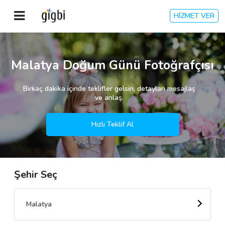
HİZMET VER
Anasayfa
Malatya Doğum Günü Fotoğrafçısı
Giriş Yap
Birkaç dakika içinde teklifler gelsin, detayları mesajlaş
ve anlaş.
Kayıt Ol
Hızlı Teklif Al
Kategoriler
Şehir Seç
🎈
Biz Kimiz?
🧐
Nasıl Çalışır?
Malatya
🌟
Müşteri Değerlendirmeleri