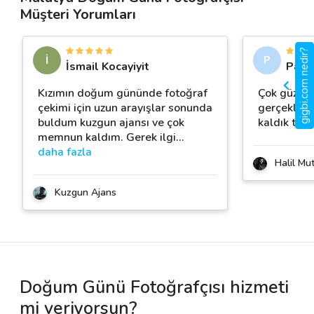
Müşteri Yorumları
gigbi.com nedir?
İ
P
İsmail Kocayiyit
Pami
Kızımın doğum gününde fotoğraf
Çok güzel 
çekimi için uzun arayışlar sonunda
gerçekleşt
buldum kuzgun ajansı ve çok
kaldık teş
memnun kaldım. Gerek ilgi
…
daha fazla
Halil Mut
Kuzgun Ajans
Doğum Günü Fotoğrafçısı hizmeti
mi veriyorsun?