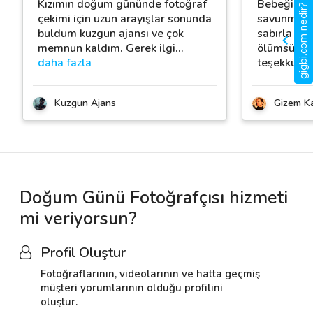
Kızımın doğum gününde fotoğraf
Bebeğimizi
gigbi.com nedir?
çekimi için uzun arayışlar sonunda
savunmasız
buldum kuzgun ajansı ve çok
sabırla ve 
memnun kaldım. Gerek ilgi
…
ölümsüzleşt
daha fazla
teşekkür ed
Kuzgun Ajans
Gizem K
Doğum Günü Fotoğrafçısı hizmeti
mi veriyorsun?
Profil Oluştur
Fotoğraflarının, videolarının ve hatta geçmiş
müşteri yorumlarının olduğu profilini
oluştur.