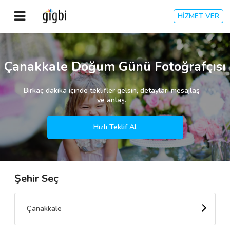
HİZMET VER
Anasayfa
Çanakkale Doğum Günü Fotoğrafçısı
Giriş Yap
Birkaç dakika içinde teklifler gelsin, detayları mesajlaş
ve anlaş.
Kayıt Ol
Hızlı Teklif Al
Kategoriler
Şehir Seç
🎈
Biz Kimiz?
🧐
Nasıl Çalışır?
Çanakkale
🌟
Müşteri Değerlendirmeleri