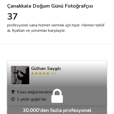
Çanakkale Doğum Günü Fotoğrafçısı
37
Destek
profesyonel sana hizmet vermek için hazır. Hemen teklif
İletişim
al, fiyatları ve yorumları karşılaştır.
Kariyer
Blog
Gülhan Saygılı
5.0
5 kez değerlendirildi.
1 yıldır gigbi'de
30.000'den fazla profesyonel