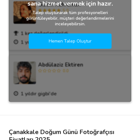
sana hizmet vermek için hazır.
Gizem Kahraman
5.0
Talep oluşturarak tüm profesyonelleri
görüntüleyebilir, müşteri değerlendirmelerini
inceleyebilirsin.
1 kez değerlendirildi.
Hemen Talep Oluştur
1 yıldır gigbi'de
Abdülaziz Ektiren
0.0
1 yıldır gigbi'de
Çanakkale Doğum Günü Fotoğrafçısı
Fiyatları 2025